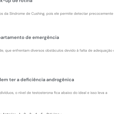
k-up de rotina
mos da Síndrome de Cushing, pois ele permite detectar precocemente 
partamento de emergência
de, que enfrentam diversos obstáculos devido à falta de adequaçã
em ter a deficiência androgênica
ivíduos, o nível de testosterona fica abaixo do ideal e isso leva a