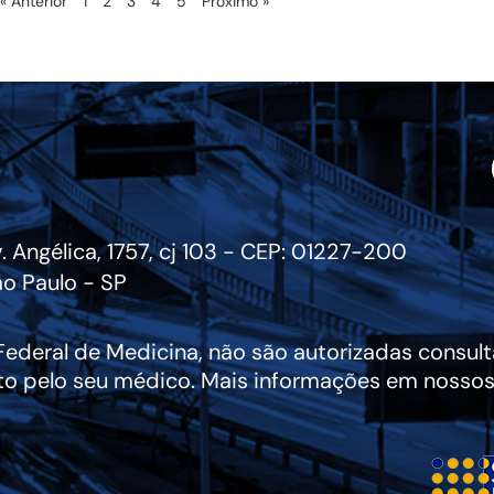
« Anterior
1
2
3
4
5
Próximo »
. Angélica, 1757, cj 103 - CEP: 01227-200
o Paulo - SP
deral de Medicina, não são autorizadas consulta
to pelo seu médico. Mais informações em nossos