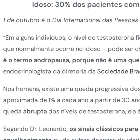
Idoso: 30% dos pacientes com 
1 de outubro é o Dia Internacional das Pessoas
“Em alguns indivíduos, o nível de testosterona f
que normalmente ocorre no idoso – pode ser c
é
o termo andropausa, porque n
ão
é
uma qu
endocrinologista da diretoria da
Sociedade Bras
Nos homens, existe uma queda progressiva dos 
aproximada de 1% a cada ano a partir de 30 a
queda
abrupta
dos níveis de testosterona, ela
Segundo Dr. Leonardo,
os sinais clássicos para
envelhecimento
ou de outras doenças da idade