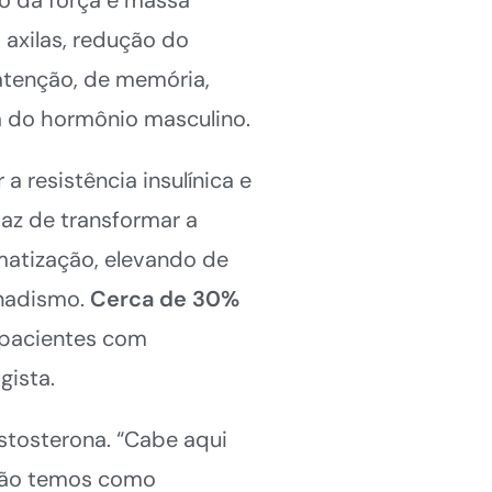
 axilas, redução do
atenção, de memória,
a do hormônio masculino.
 resistência insulínica e
paz de transformar a
matização, elevando de
onadismo.
Cerca de 30%
pacientes com
gista.
estosterona. “Cabe aqui
 não temos como