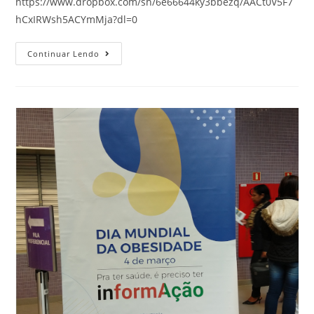
https://www.dropbox.com/sh/6e66644ky3bbezq/AACt0V5F7
hCxIRWsh5ACYmMja?dl=0
Continuar Lendo