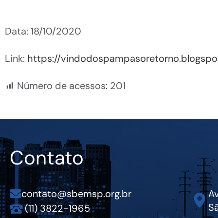
Data: 18/10/2020
Link:
https://vindodospampasoretorno.blogsp
Número de acessos:
201
Contato
contato@sbemsp.org.br
Av
Sã
(11) 3822-1965