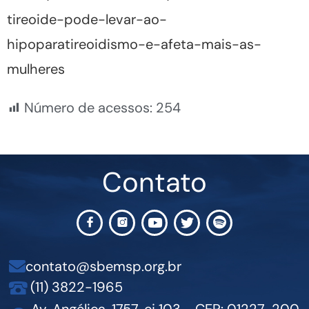
tireoide-pode-levar-ao-
hipoparatireoidismo-e-afeta-mais-as-
mulheres
Número de acessos:
254
Contato
contato@sbemsp.org.br
(11) 3822-1965
Av. Angélica, 1757, cj 103 - CEP: 01227-200