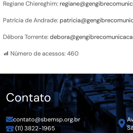
Regiane Chiereghim:
regiane@gengibrecomunic
Patrícia de Andrade:
patricia@gengibrecomuni
Débora Torrente:
debora@gengibrecomunicaca
Número de acessos:
460
Contato
contato@sbemsp.org.br
Av
Sã
(11) 3822-1965