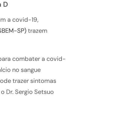
a D
om a covid-19,
(SBEM-SP)
trazem
 para combater a covid-
lcio no sangue
pode trazer sintomas
 o Dr. Sergio Setsuo