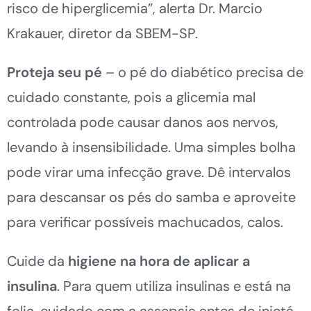
risco de hiperglicemia”, alerta Dr. Marcio
Krakauer, diretor da SBEM-SP.
Proteja seu pé
– o pé do diabético precisa de
cuidado constante, pois a glicemia mal
controlada pode causar danos aos nervos,
levando à insensibilidade. Uma simples bolha
pode virar uma infecção grave. Dê intervalos
para descansar os pés do samba e aproveite
para verificar possíveis machucados, calos.
Cuide da
higiene na hora de aplicar a
insulina
. Para quem utiliza insulinas e está na
folia, cuidado com a assepsia antes de injetá-