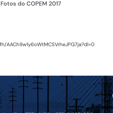
Fotos do COPEM 2017
wfh/AACh9w1y6oWtMCSVrheJPG7ja?dl=0