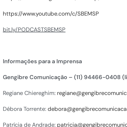
https://www.youtube.com/c/SBEMSP
bit.ly/PODCASTSBEMSP
Informações para a Imprensa
Gengibre Comunicação – (11) 94466-0408 (l
Regiane Chiereghim:
regiane@gengibrecomunic
Débora Torrente:
debora@gengibrecomunicaca
Patrícia de Andrade:
patricia@gengibrecomuni