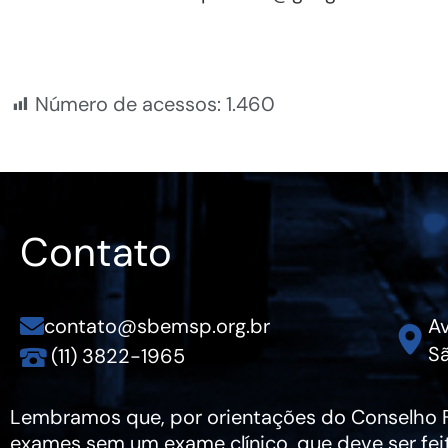
Número de acessos:
1.460
Contato
contato@sbemsp.org.br
Av
Sã
(11) 3822-1965
Lembramos que, por orientações do Conselho Fe
exames sem um exame clínico, que deve ser fei