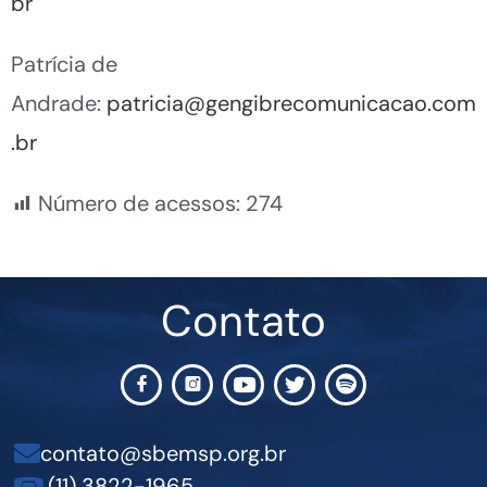
br
Patrícia de
Andrade:
patricia@gengibrecomunicacao.com
.br
Número de acessos:
274
Contato
contato@sbemsp.org.br
(11) 3822-1965