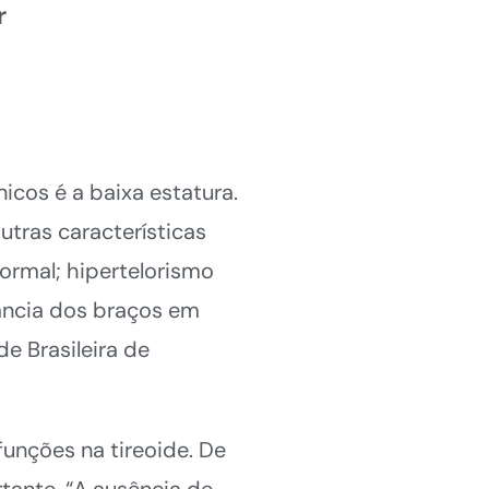
r
icos é a baixa estatura.
tras características
ormal; hipertelorismo
tância dos braços em
e Brasileira de
unções na tireoide. De
tante. “A ausência de