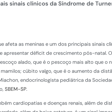
ais sinais clínicos da Síndrome de Turne
afeta as meninas e um dos principais sinais clín
apresentar déficit de crescimento pós-natal. Ou
pescoço alado, que é o pescoço mais alto que o n
s mamilos; cúbito valgo, que é o aumento da dis
-Miachon, endocrinologista pediátrica da Sociedad
o,
SBEM-SP
.
ém cardiopatias e doenças renais, além de disf
erdade, além da baixa estatura, é um sinal impor