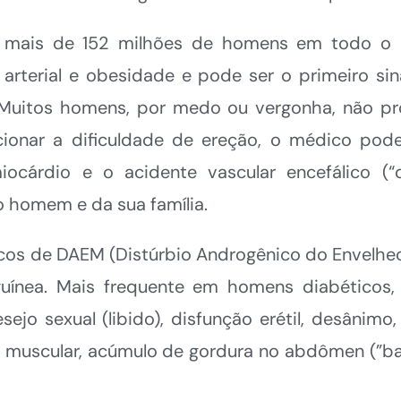
 de mais de 152 milhões de homens em todo 
o arterial e obesidade e pode ser o primeiro s
 Muitos homens, por medo ou vergonha, não p
ionar a dificuldade de ereção, o médico pode
ocárdio e o acidente vascular encefálico (“
o homem e da sua família.
 de DAEM (Distúrbio Androgênico do Envelheci
guínea. Mais frequente em homens diabéticos,
jo sexual (libido), disfunção erétil, desânimo
 muscular, acúmulo de gordura no abdômen (”bar