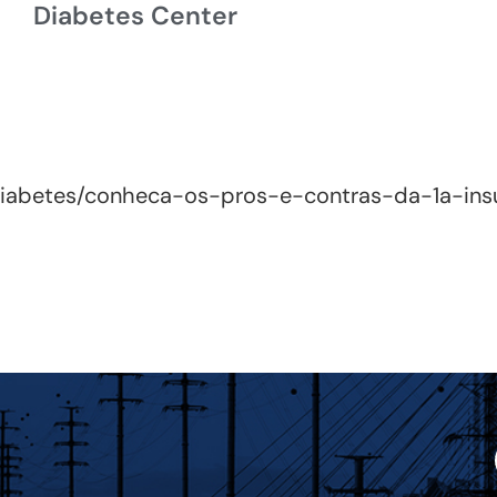
Diabetes Center
diabetes/conheca-os-pros-e-contras-da-1a-insu