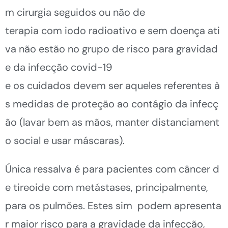
m cirurgia
seguidos ou não de
terapia com iod
o radioativo e sem doença ati
va
não est
ão
no grupo de
risco para gravidad
e da infecção covid-19
e
os cuidados devem ser aqueles
referente
s
à
s medidas de proteção ao contágio da infecç
ão
(
lavar
bem as
mãos, manter distanciament
o social
e us
ar
máscaras
).
Única ressalva é para pacientes com câncer d
e tireoide com metástases, principalmente,
para os pulmões.
Estes sim
podem apresenta
r maior risco para a gravidade da
infecção,