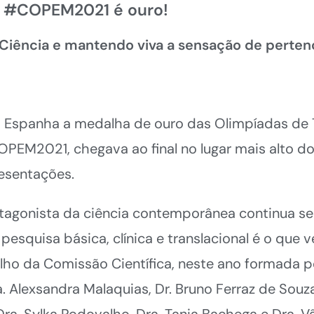
#COPEM2021 é ouro!
Ciência e mantendo viva a sensação de perte
 Espanha a medalha de ouro das Olimpíadas de T
OPEM2021, chegava ao final no lugar mais alto do
resentações.
agonista da ciência contemporânea continua se
 a pesquisa básica, clínica e translacional é o qu
lho da Comissão Científica, neste ano formada po
Alexsandra Malaquias, Dr. Bruno Ferraz de Souza, 
a. Sylka Rodovalho, Dra. Tania Bachega e Dra. V