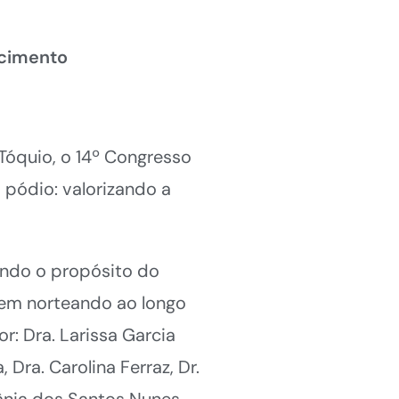
ncimento
óquio, o 14º Congresso
 pódio: valorizando a
ndo o propósito do
e vem norteando ao longo
r: Dra. Larissa Garcia
Dra. Carolina Ferraz, Dr.
ânia dos Santos Nunes.