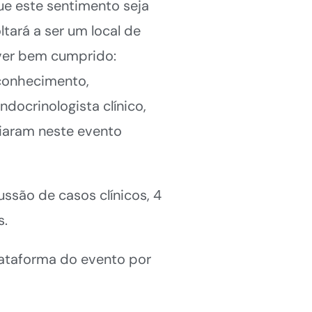
ue este sentimento seja
ará a ser um local de
ever bem cumprido:
 conhecimento,
docrinologista clínico,
iaram neste evento
ssão de casos clínicos, 4
s.
lataforma do evento por