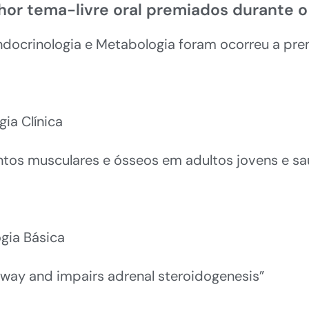
or tema-livre oral premiados durante o
ndocrinologia e Metabologia foram ocorreu a pr
ia Clínica
os musculares e ósseos em adultos jovens e sa
ogia Básica
way and impairs adrenal steroidogenesis”