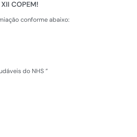
 XII COPEM!
emiação conforme abaixo:
udáveis do NHS ”