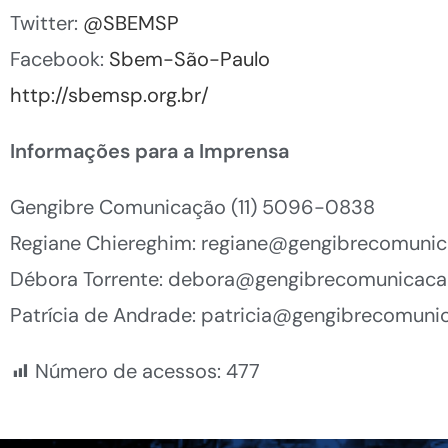
Twitter:
@SBEMSP
Facebook:
Sbem-São-Paulo
http://sbemsp.org.br/
Informações para a Imprensa
Gengibre Comunicação (11) 5096-0838
Regiane Chiereghim:
regiane@gengibrecomunic
Débora Torrente:
debora@gengibrecomunicaca
Patrícia de Andrade:
patricia@gengibrecomuni
Número de acessos:
477