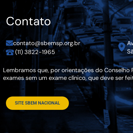
Contato
contato@sbemsp.org.br
Av
Sã
(11) 3822-1965
Lembramos que, por orientações do Conselho Fe
exames sem um exame clínico, que deve ser fei
SITE SBEM NACIONAL