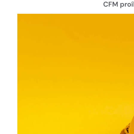
CFM proí