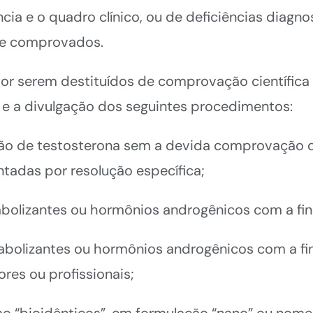
ncia e o quadro clínico, ou de deficiências diagn
nte comprovados.
por serem destituídos de comprovação científica 
o e a divulgação dos seguintes procedimentos:
ação de testosterona sem a devida comprovação 
tadas por resolução específica;
nabolizantes ou hormônios androgênicos com a fin
anabolizantes ou hormônios androgênicos com a f
res ou profissionais;
o “bioidênticos”, em formulação “nano” ou nome