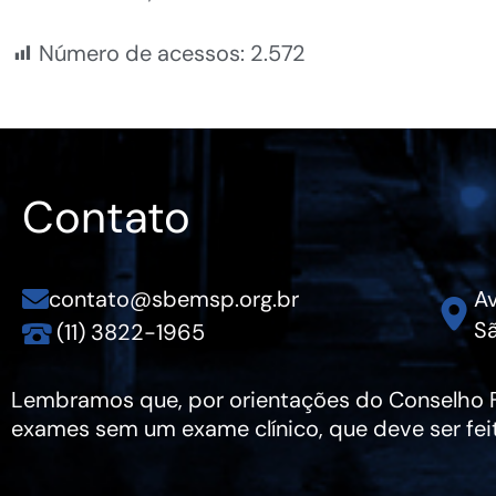
Número de acessos:
2.572
Contato
contato@sbemsp.org.br
Av
Sã
(11) 3822-1965
Lembramos que, por orientações do Conselho Fe
exames sem um exame clínico, que deve ser fei