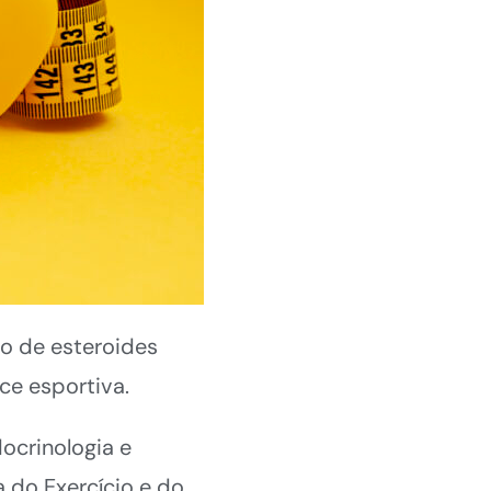
ão de esteroides
ce esportiva.
ocrinologia e
a do Exercício e do