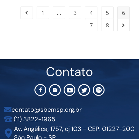
1
…
3
4
5
6
7
8
Contato
contato@sbemsp.org.br
(11) 3822-1965
Av. Angélica, 1757, cj 103 - CEP: 01227-200
São Paulo - SP