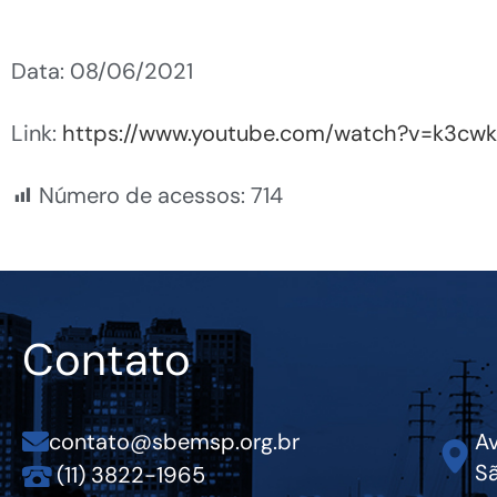
Data: 08/06/2021
Link:
https://www.youtube.com/watch?v=k3cw
Número de acessos:
714
Contato
contato@sbemsp.org.br
Av
Sã
(11) 3822-1965