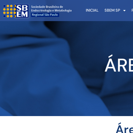
INICIAL
SBEM SP
ÁR
Ár